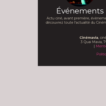
Événements
Actu ciné, avant première, évèneme
découvrez toute l'actualité du Ciném
Cinémavia
, ci
3 Quai Mavia, 7
|
Menti
Politi