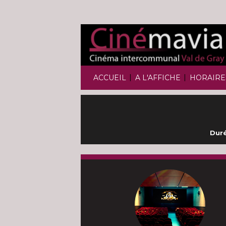
|
|
ACCUEIL
A L'AFFICHE
HORAIRE
Duré