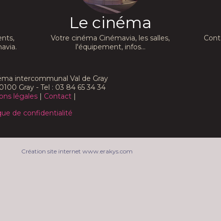
Le cinéma
nts,
Votre cinéma Cinémavia, les salles,
Cont
avia.
l'équipement, infos...
néma intercommunal Val de Gray
0100 Gray - Tel : 03 84 65 34 34
ons légales
|
Contact
|
que de confidentialité
Création site internet www.erakys.com