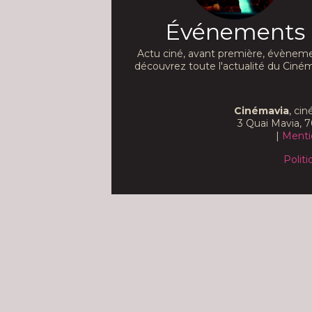
Événements
Actu ciné, avant première, évèneme
découvrez toute l'actualité du Ciném
Cinémavia
, ci
3 Quai Mavia, 7
|
Menti
Politi