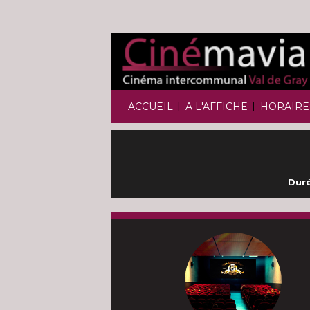
|
|
ACCUEIL
A L'AFFICHE
HORAIRE
Duré