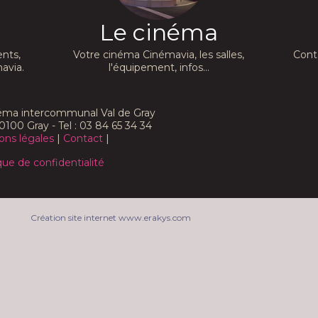
Le cinéma
nts,
Votre cinéma Cinémavia, les salles,
Cont
avia.
l'équipement, infos...
néma intercommunal Val de Gray
0100 Gray - Tel : 03 84 65 34 34
ons légales
|
Contact
|
que de confidentialité
Création site internet www.erakys.com