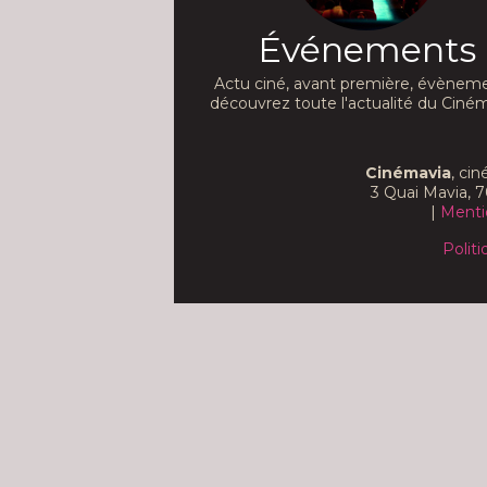
Événements
Actu ciné, avant première, évèneme
découvrez toute l'actualité du Ciném
Cinémavia
, ci
3 Quai Mavia, 7
|
Menti
Politi