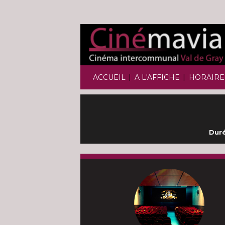
|
|
ACCUEIL
A L'AFFICHE
HORAIRE
Duré