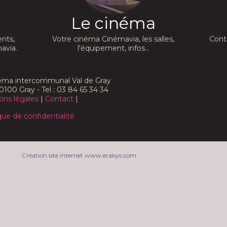
Le cinéma
nts,
Votre cinéma Cinémavia, les salles,
Cont
avia.
l'équipement, infos...
néma intercommunal Val de Gray
0100 Gray - Tel : 03 84 65 34 34
ons légales
|
Contact
|
que de confidentialité
Création site internet www.erakys.com