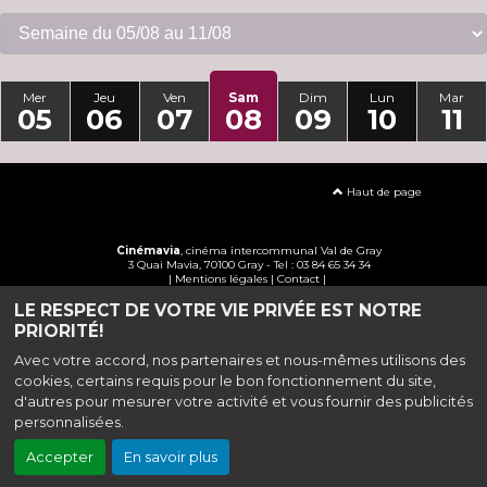
Mer
Jeu
Ven
Sam
Dim
Lun
Mar
05
06
07
08
09
10
11
Haut de page
Cinémavia
, cinéma intercommunal Val de Gray
3 Quai Mavia, 70100 Gray - Tel : 03 84 65 34 34
|
Mentions légales
|
Contact
|
LE RESPECT DE VOTRE VIE PRIVÉE EST NOTRE
Politique de confidentialité
PRIORITÉ!
Avec votre accord, nos partenaires et nous-mêmes utilisons des
cookies, certains requis pour le bon fonctionnement du site,
d'autres pour mesurer votre activité et vous fournir des publicités
personnalisées.
Accepter
En savoir plus
Création site internet www.erakys.com