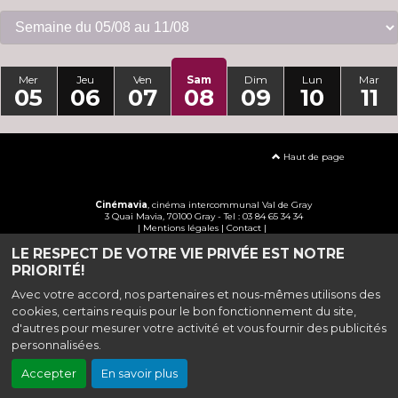
Mer
Jeu
Ven
Sam
Dim
Lun
Mar
05
06
07
08
09
10
11
Haut de page
Cinémavia
, cinéma intercommunal Val de Gray
3 Quai Mavia, 70100 Gray - Tel : 03 84 65 34 34
|
Mentions légales
|
Contact
|
LE RESPECT DE VOTRE VIE PRIVÉE EST NOTRE
Politique de confidentialité
PRIORITÉ!
Avec votre accord, nos partenaires et nous-mêmes utilisons des
cookies, certains requis pour le bon fonctionnement du site,
d'autres pour mesurer votre activité et vous fournir des publicités
personnalisées.
Accepter
En savoir plus
Création site internet www.erakys.com