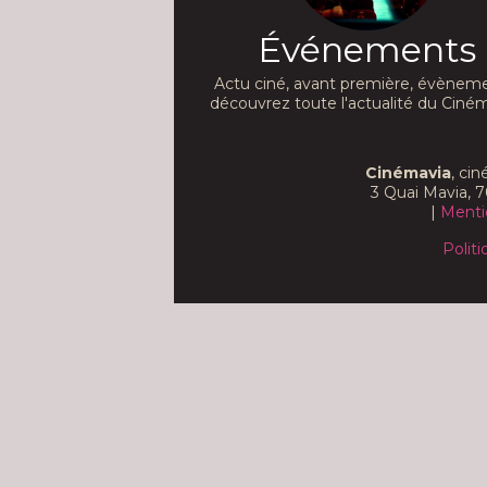
Événements
Actu ciné, avant première, évèneme
découvrez toute l'actualité du Ciném
Cinémavia
, ci
3 Quai Mavia, 7
|
Menti
Politi