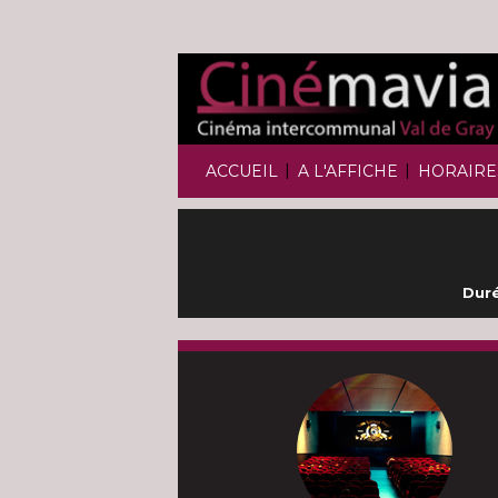
|
|
ACCUEIL
A L'AFFICHE
HORAIRE
Duré