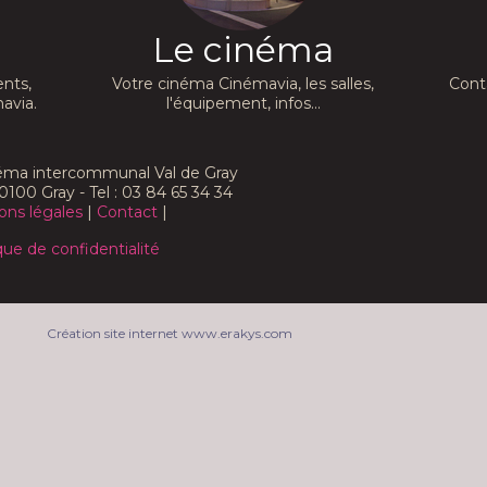
Le cinéma
nts,
Votre cinéma Cinémavia, les salles,
Cont
avia.
l'équipement, infos...
néma intercommunal Val de Gray
0100 Gray - Tel : 03 84 65 34 34
ons légales
|
Contact
|
que de confidentialité
Création site internet www.erakys.com