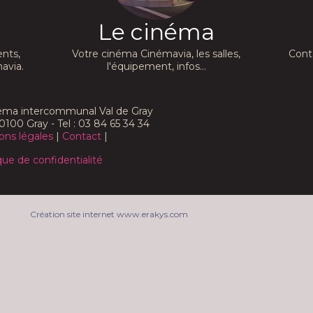
Le cinéma
nts,
Votre cinéma Cinémavia, les salles,
Cont
avia.
l'équipement, infos...
néma intercommunal Val de Gray
0100 Gray - Tel : 03 84 65 34 34
ons légales
|
Contact
|
que de confidentialité
Création site internet www.erakys.com