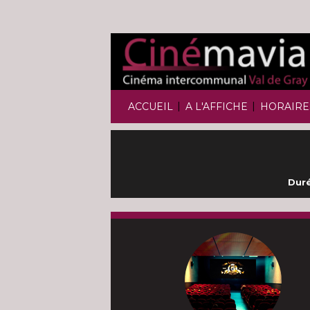
|
|
ACCUEIL
A L'AFFICHE
HORAIRE
Duré