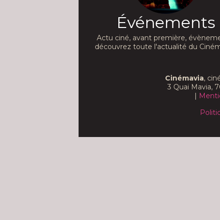
Événements
Actu ciné, avant première, évèneme
découvrez toute l'actualité du Ciném
Cinémavia
, ci
3 Quai Mavia, 7
|
Menti
Politi